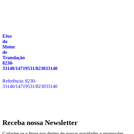
Eixo
do
Motor
de
Translação
8230-
33140/14719531/823033140
Referência: 8230-
33140/14719531/823033140
Receba nossa Newsletter
Cadastre-se e fique por dentro de nossas novidades e promoções.