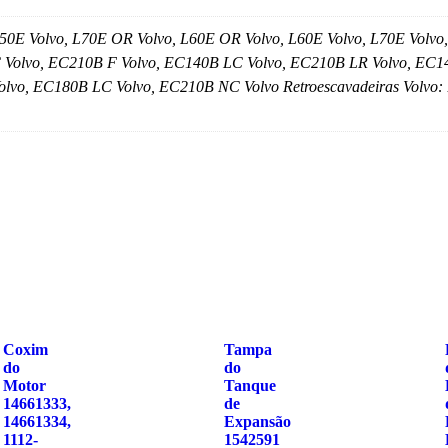
L50E Volvo, L70E OR Volvo, L60E OR Volvo, L60E Volvo, L70E Volvo
 Volvo, EC210B F Volvo, EC140B LC Volvo, EC210B LR Volvo, EC
lvo, EC180B LC Volvo, EC210B NC Volvo Retroescavadeiras Volvo: 
Coxim
Tampa
do
do
Motor
Tanque
14661333,
de
14661334,
Expansão
1112-
1542591