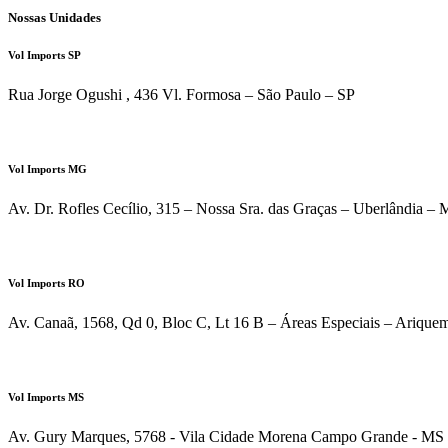
Nossas Unidades
Vol Imports SP
Rua Jorge Ogushi , 436 Vl. Formosa – São Paulo – SP
ATENDIMENTO VIA WHATSAPP
Vol Imports MG
Av. Dr. Rofles Cecílio, 315 – Nossa Sra. das Graças – Uberlândia –
ATENDIMENTO VIA WHATSAPP
Vol Imports RO
Av. Canaã, 1568, Qd 0, Bloc C, Lt 16 B – Áreas Especiais – Ariqu
ATENDIMENTO VIA WHATSAPP
Vol Imports MS
Av. Gury Marques, 5768 - Vila Cidade Morena Campo Grande - MS