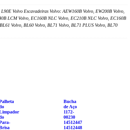
, L90E Volvo Escavadeiras Volvo: AEW160B Volvo, EW200B Volvo,
140B LCM Volvo, EC160B NLC Volvo, EC210B NLC Volvo, EC160B
BL61 Volvo, BL60 Volvo, BL71 Volvo, BL71 PLUS Volvo, BL70
Palheta
Bucha
do
de Aço
Limpador
1172-
do
00230
Para-
14512447
Brisa
14512448