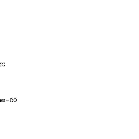
 MG
emes – RO