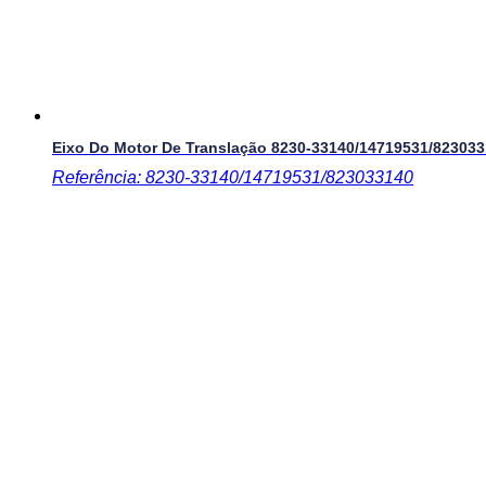
Eixo Do Motor De Translação
8230-33140/14719531/82303
Referência: 8230-33140/14719531/823033140