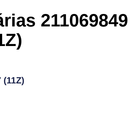
árias
211069849
1Z)
 (11Z)