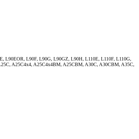
 L90EOR, L90F, L90G, L90GZ, L90H, L110E, L110F, L110G,
M, A25C, A25C4x4, A25C4x4BM, A25CBM, A30C, A30CBM, A35C,