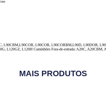
fone
L90C, L90CBM,L90COR, L90COR, L90CORBM,L90D, L90DOR, L90E,
20G, L120GZ, L120H Caminhões Fora-de-estrada: A20C, A20CB
MAIS PRODUTOS