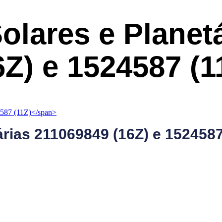
olares e Planet
6Z) e 1524587 (1
árias
211069849 (16Z) e 1524587