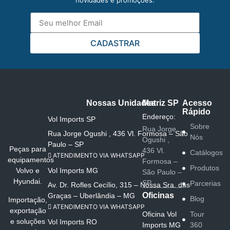
CADASTRAR
Nossas Unidades
Matriz SP
Acesso
Rápido
Endereço:
Vol Imports SP
Sobre
Rua Jorge
Rua Jorge Ogushi , 436 Vl. Formosa – São
Nós
Ogushi ,
Paulo – SP
Peças para
436 Vl.
Catálogos
ATENDIMENTO VIA WHATSAPP
equipamentos
Formosa –
Produtos
Vol Imports MG
Volvo e
São Paulo –
Hyundai.
SP
Parcerias
Av. Dr. Rofles Cecílio, 315 – Nossa Sra. das
Oficinas
Graças – Uberlândia – MG
Blog
Importação,
ATENDIMENTO VIA WHATSAPP
exportação
Oficina Vol
Tour
e soluções
Vol Imports RO
Imports MG
360