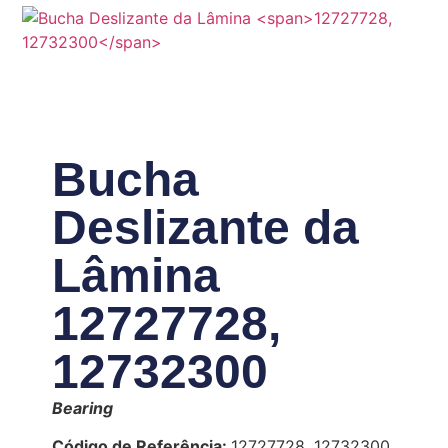
Bucha
Deslizante da
Lâmina
12727728,
12732300
Bearing
Código de Referência:
12727728, 12732300