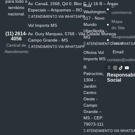
para todo o
Av. Canaã, 1568, Qd 0, Bloc C, Lt 16 B – Áreas
Rua
E-
território
Especiais – Ariquemes – RO
Washington,
commerce
nacional.
ATENDIMENTO VIA WHATSAPP
517 - Novo
Mapa
Mundo
Vol Imports MS
do Site
Uberlândia -
(11) 2614-
Av. Gury Marques, 5768 - Vila Cidade Morena
Responsabi
MG
4056
Campo Grande - MS
Social
ATENDIMENTO VIA WHATS
Central de
ATENDIMENTO VIA WHATSAPP
Atendimento
Email:
Oficina Vol
Imports MS
contato@volim
R.
Patrocínio,
Responsabi
Social
1304 -
Jardim
Centro
Oeste -
Campo
Grande –
MS - CEP:
79073-111
ATENDIMENTO VIA WHATS