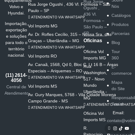
Sobre
equipamentos
Rua Jorge
Rua Jorge Ogushi , 436 Vl. Formosa – São
Nós
Volvo e
Ogushi ,
Paulo – SP
Hyundai.
436 Vl.
Catálogos
ATENDIMENTO VIA WHATSAPP
Formosa –
Importação,
Produtos
Vol Imports MG
São Paulo –
exportação
SP
Parcerias
Av. Dr. Rofles Cecílio, 315 – Nossa Sra. das
e soluções
Oficinas
Graças – Uberlândia – MG
Blog
para todo o
ATENDIMENTO VIA WHATSAPP
território
Oficina Vol
Tour
nacional.
Vol Imports RO
Imports MG
360
Av. Canaã, 1568, Qd 0, Bloc C, Lt 16 B – Áreas
Rua
E-
Especiais – Ariquemes – RO
Washington,
commerce
(11) 2614-
ATENDIMENTO VIA WHATSAPP
517 - Novo
4056
Mapa
Mundo
Vol Imports MS
Central de
do Site
Uberlândia -
Atendimento
Av. Gury Marques, 5768 - Vila Cidade Morena
Responsabi
MG
Campo Grande - MS
Social
ATENDIMENTO VIA WHATS
ATENDIMENTO VIA WHATSAPP
Email:
Oficina Vol
Imports MS
contato@volim
R.
Patrocínio,