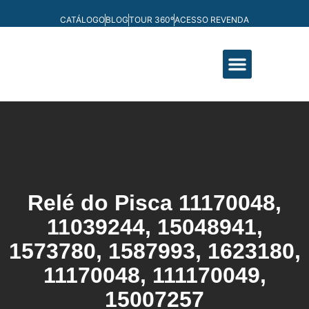
CATÁLOGO
BLOG
TOUR 360º
ACESSO REVENDA
FABRICAÇÃO PRÓPRIA
Relé do Pisca
11170048,
11039244, 15048941,
1573780, 1587993, 1623180,
11170048, 111170049,
15007257