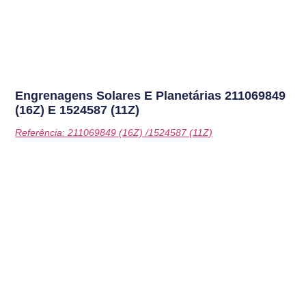
Engrenagens Solares E Planetárias
211069849
(16Z) E 1524587 (11Z)
Referência: 211069849 (16Z) /1524587 (11Z)