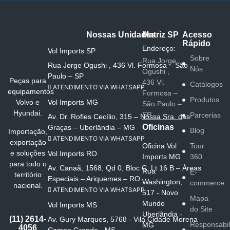
Nossas Unidades
Matriz SP
Acesso
Rápido
Endereço:
Vol Imports SP
Sobre
Rua Jorge
Rua Jorge Ogushi , 436 Vl. Formosa – São
Nós
Ogushi ,
Paulo – SP
Peças para
436 Vl.
Catálogos
ATENDIMENTO VIA WHATSAPP
equipamentos
Formosa –
Produtos
Vol Imports MG
Volvo e
São Paulo –
Hyundai.
SP
Parcerias
Av. Dr. Rofles Cecílio, 315 – Nossa Sra. das
Oficinas
Graças – Uberlândia – MG
Blog
Importação,
ATENDIMENTO VIA WHATSAPP
exportação
Oficina Vol
Tour
e soluções
Vol Imports RO
Imports MG
360
para todo o
Av. Canaã, 1568, Qd 0, Bloc C, Lt 16 B – Áreas
Rua
E-
território
Especiais – Ariquemes – RO
Washington,
commerce
nacional.
ATENDIMENTO VIA WHATSAPP
517 - Novo
Mapa
Mundo
Vol Imports MS
do Site
Uberlândia -
(11) 2614-
Av. Gury Marques, 5768 - Vila Cidade Morena
Responsabi
MG
4056