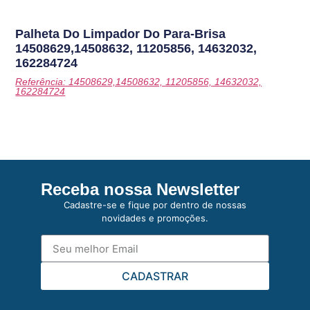
Palheta Do Limpador Do Para-Brisa
14508629,14508632, 11205856, 14632032,
162284724
Referência: 14508629,14508632, 11205856, 14632032,
162284724
Receba nossa Newsletter
Cadastre-se e fique por dentro de nossas
novidades e promoções.
CADASTRAR