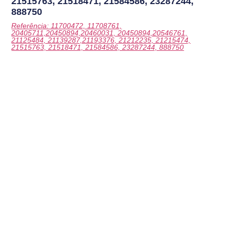
21515763, 21518471, 21584586, 23287244,
888750
Referência: 11700472, 11708761,
20405711,20450894,20460031, 20450894,20546761,
21125484, 21139287,21193376, 21212235, 21215474,
21515763, 21518471, 21584586, 23287244, 888750