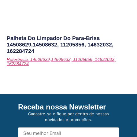
Palheta Do Limpador Do Para-Brisa
14508629,14508632, 11205856, 14632032,
162284724
Referência: 14508629,14508632, 11205856, 14632032,
162284724
Receba nossa Newsletter
Cadastre-se e fique por dentro de nossas
novidades e promoções.