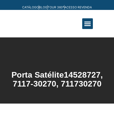
CATÁLOGO
BLOG
TOUR 360º
ACESSO REVENDA
FABRICAÇÃO PRÓPRIA
Porta Satélite
14528727,
7117-30270, 711730270