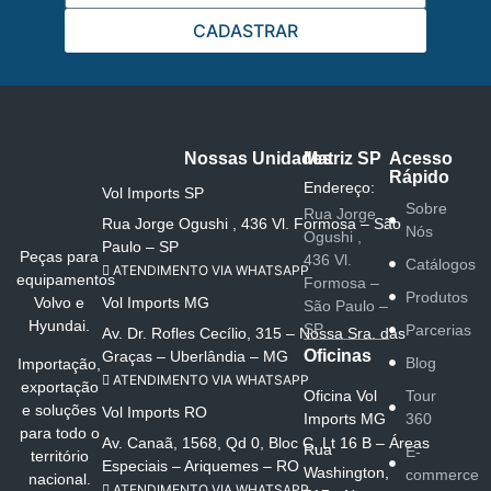
CADASTRAR
Nossas Unidades
Matriz SP
Acesso
Rápido
Endereço:
Vol Imports SP
Sobre
Rua Jorge
Rua Jorge Ogushi , 436 Vl. Formosa – São
Nós
Ogushi ,
Paulo – SP
Peças para
436 Vl.
Catálogos
ATENDIMENTO VIA WHATSAPP
equipamentos
Formosa –
Produtos
Vol Imports MG
Volvo e
São Paulo –
Hyundai.
SP
Parcerias
Av. Dr. Rofles Cecílio, 315 – Nossa Sra. das
Oficinas
Graças – Uberlândia – MG
Blog
Importação,
ATENDIMENTO VIA WHATSAPP
exportação
Oficina Vol
Tour
e soluções
Vol Imports RO
Imports MG
360
para todo o
Av. Canaã, 1568, Qd 0, Bloc C, Lt 16 B – Áreas
Rua
E-
território
Especiais – Ariquemes – RO
Washington,
commerce
nacional.
ATENDIMENTO VIA WHATSAPP