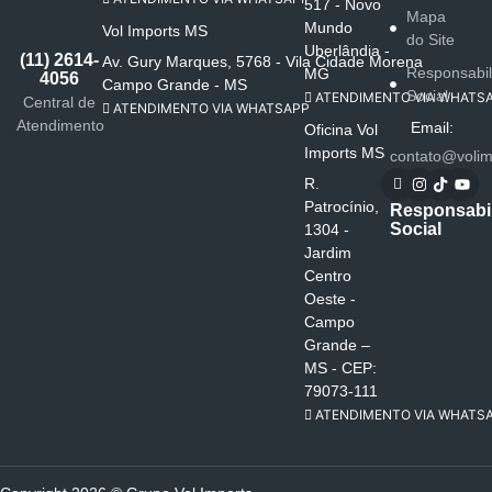
517 - Novo
Mapa
Mundo
Vol Imports MS
do Site
Uberlândia -
(11) 2614-
Av. Gury Marques, 5768 - Vila Cidade Morena
Responsabi
MG
4056
Campo Grande - MS
Social
ATENDIMENTO VIA WHATS
Central de
ATENDIMENTO VIA WHATSAPP
Atendimento
Email:
Oficina Vol
Imports MS
contato@volim
R.
Patrocínio,
Responsabi
Social
1304 -
Jardim
Centro
Oeste -
Campo
Grande –
MS - CEP:
79073-111
ATENDIMENTO VIA WHATS