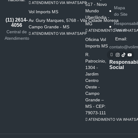
ATENDIMENTO VIA WHATSAPP
517 - Novo
Mapa
Mundo
Vol Imports MS
do Site
Uberlândia -
(11) 2614-
Av. Gury Marques, 5768 - Vila Cidade Morena
Responsabi
MG
4056
Campo Grande - MS
Social
ATENDIMENTO VIA WHATS
Central de
ATENDIMENTO VIA WHATSAPP
Atendimento
Email:
Oficina Vol
Imports MS
contato@volim
R.
Patrocínio,
Responsabi
Social
1304 -
Jardim
Centro
Oeste -
Campo
Grande –
MS - CEP:
79073-111
ATENDIMENTO VIA WHATS