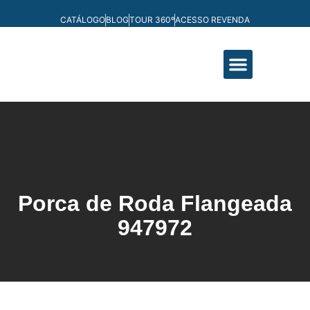
CATÁLOGO
BLOG
TOUR 360º
ACESSO REVENDA
FABRICAÇÃO PRÓPRIA
Porca de Roda Flangeada
947972