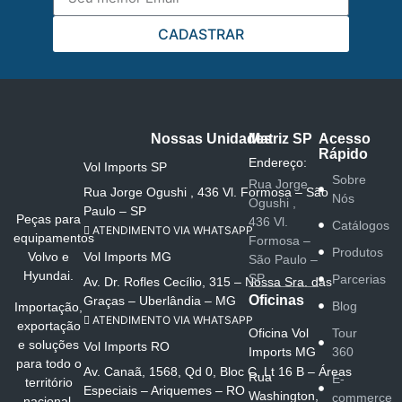
CADASTRAR
Nossas Unidades
Matriz SP
Acesso
Rápido
Endereço:
Vol Imports SP
Sobre
Rua Jorge
Rua Jorge Ogushi , 436 Vl. Formosa – São
Nós
Ogushi ,
Paulo – SP
Peças para
436 Vl.
Catálogos
ATENDIMENTO VIA WHATSAPP
equipamentos
Formosa –
Produtos
Vol Imports MG
Volvo e
São Paulo –
Hyundai.
SP
Parcerias
Av. Dr. Rofles Cecílio, 315 – Nossa Sra. das
Oficinas
Graças – Uberlândia – MG
Blog
Importação,
ATENDIMENTO VIA WHATSAPP
exportação
Oficina Vol
Tour
e soluções
Vol Imports RO
Imports MG
360
para todo o
Av. Canaã, 1568, Qd 0, Bloc C, Lt 16 B – Áreas
Rua
E-
território
Especiais – Ariquemes – RO
Washington,
commerce
nacional.