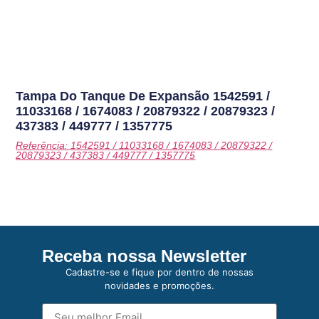
Tampa Do Tanque De Expansão
1542591 /
11033168 / 1674083 / 20879322 / 20879323 /
437383 / 449777 / 1357775
Referência: 1542591 / 11033168 / 1674083 / 20879322 /
20879323 / 437383 / 449777 / 1357775
Receba nossa Newsletter
Cadastre-se e fique por dentro de nossas
novidades e promoções.