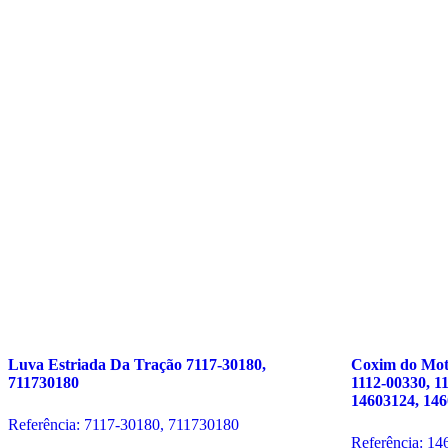
Luva Estriada Da Tração
7117-30180,
Coxim do Mo
711730180
1112-00330, 1
14603124, 14
Referência: 7117-30180, 711730180
Referência: 14