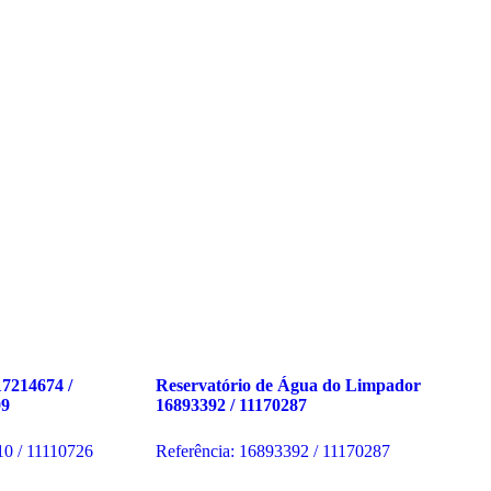
17214674 /
Reservatório de Água do Limpador
09
16893392 / 11170287
10 / 11110726
Referência: 16893392 / 11170287