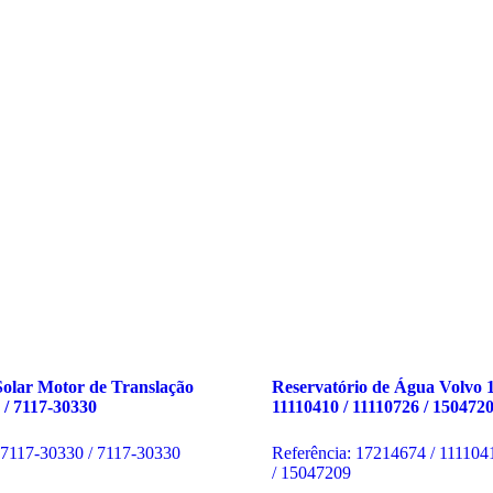
olar Motor de Translação
Reservatório de Água Volvo
/ 7117-30330
11110410 / 11110726 / 150472
A7117-30330 / 7117-30330
Referência: 17214674 / 111104
/ 15047209