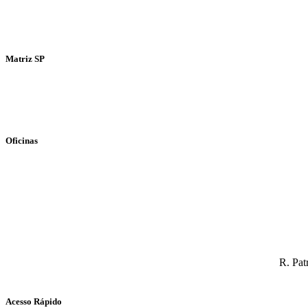
ATENDIMENTO VIA WHATSAPP
Matriz SP
Oficinas
ATENDIMENTO VIA WHATSAPP
R. Pat
ATENDIMENTO VIA WHATSAPP
Acesso Rápido