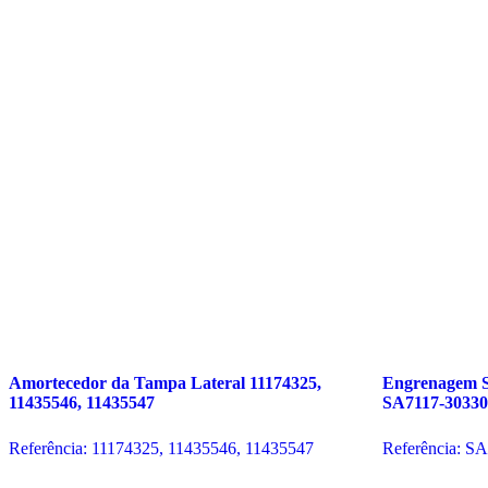
Amortecedor da Tampa Lateral
11174325,
Engrenagem S
11435546, 11435547
SA7117-30330 
Referência: 11174325, 11435546, 11435547
Referência: S