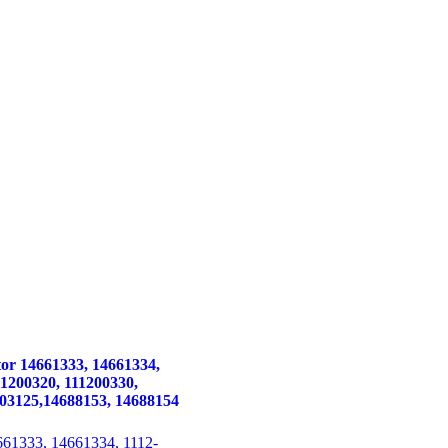
tor
14661333, 14661334,
11200320, 111200330,
603125,14688153, 14688154
661333, 14661334, 1112-