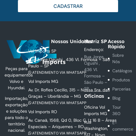
CADASTRAR
Nossas Unidades
Matriz SP
Acesso
Rápido
Endereço:
Vol Imports SP
Sobre
Rua Jorge
Rua Jorge Ogushi , 436 Vl. Formosa – São
Nós
Ogushi ,
Paulo – SP
Peças para
436 Vl.
Catálogos
ATENDIMENTO VIA WHATSAPP
equipamentos
Formosa –
Produtos
Vol Imports MG
Volvo e
São Paulo –
Hyundai.
SP
Parcerias
Av. Dr. Rofles Cecílio, 315 – Nossa Sra. das
Oficinas
Graças – Uberlândia – MG
Blog
Importação,
ATENDIMENTO VIA WHATSAPP
exportação
Oficina Vol
Tour
e soluções
Vol Imports RO
Imports MG
360
para todo o
Av. Canaã, 1568, Qd 0, Bloc C, Lt 16 B – Áreas
Rua
E-
território
Especiais – Ariquemes – RO
Washington,
commerce
nacional.
ATENDIMENTO VIA WHATSAPP
517 - Novo