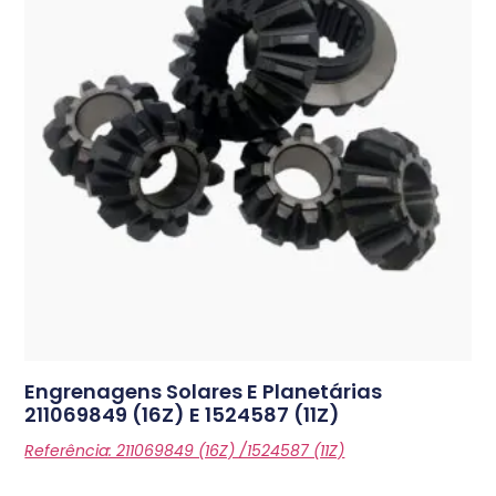
Engrenagens Solares E Planetárias
211069849 (16Z) E 1524587 (11Z)
Referência: 211069849 (16Z) /1524587 (11Z)