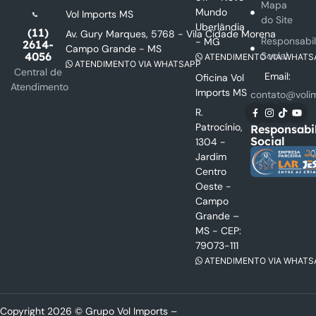
Mapa
Mundo
Vol Imports MS
do Site
Uberlândia
(11)
Av. Gury Marques, 5768 - Vila Cidade Morena
Responsabi
- MG
2614-
Campo Grande - MS
Social
4056
ATENDIMENTO VIA WHATS
ATENDIMENTO VIA WHATSAPP
Central de
Email:
Oficina Vol
Atendimento
Imports MS
contato@voli
R.
Patrocínio,
Responsabi
Social
1304 -
Jardim
Centro
Oeste -
Campo
Grande –
MS - CEP:
79073-111
ATENDIMENTO VIA WHATS
Copyright 2026 © Grupo Vol Imports –