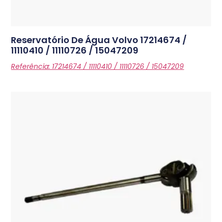
Reservatório De Água Volvo
17214674 /
11110410 / 11110726 / 15047209
Referência: 17214674 / 11110410 / 11110726 / 15047209