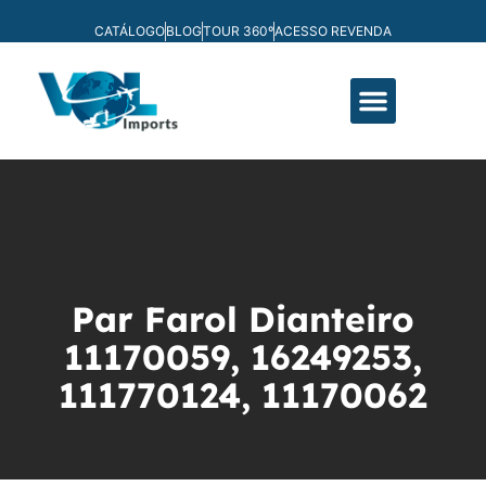
CATÁLOGO
BLOG
TOUR 360º
ACESSO REVENDA
FABRICAÇÃO PRÓPRIA
Par Farol Dianteiro
11170059, 16249253,
111770124, 11170062