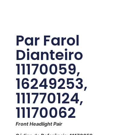
Par Farol
Dianteiro
11170059,
16249253,
111770124,
11170062
Front Headlight Pair