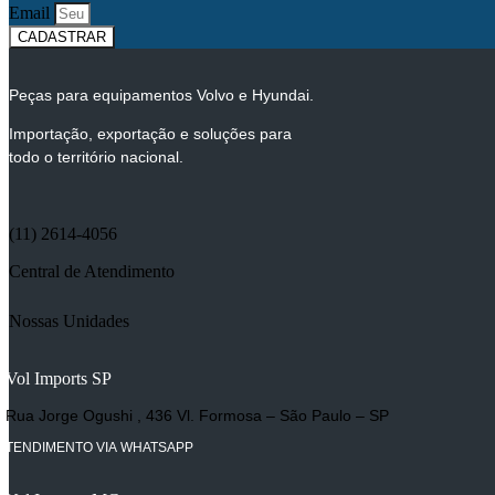
Email
CADASTRAR
Peças para equipamentos Volvo e Hyundai.
Importação, exportação e soluções para
todo o território nacional.
(11) 2614-4056
Central de Atendimento
Nossas Unidades
Vol Imports SP
Rua Jorge Ogushi , 436 Vl. Formosa – São Paulo – SP
ATENDIMENTO VIA WHATSAPP