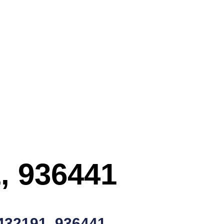
, 936441
432191, 936441