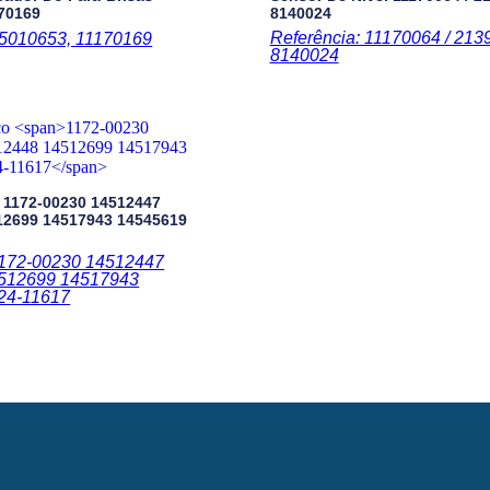
170169
8140024
Referência: 11170064 / 213
15010653, 11170169
8140024
o
1172-00230 14512447
12699 14517943 14545619
1172-00230 14512447
512699 14517943
24-11617