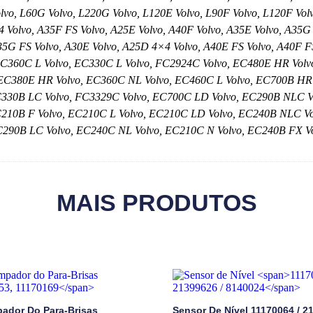
vo, L60G Volvo, L220G Volvo, L120E Volvo, L90F Volvo, L120F Vol
4 Volvo, A35F FS Volvo, A25E Volvo, A40F Volvo, A35E Volvo, A35G
35G FS Volvo, A30E Volvo, A25D 4×4 Volvo, A40E FS Volvo, A40F F
 EC360C L Volvo, EC330C L Volvo, FC2924C Volvo, EC480E HR Vol
C380E HR Volvo, EC360C NL Volvo, EC460C L Volvo, EC700B HR 
330B LC Volvo, FC3329C Volvo, EC700C LD Volvo, EC290B NLC Vo
210B F Volvo, EC210C L Volvo, EC210C LD Volvo, EC240B NLC Vo
290B LC Volvo, EC240C NL Volvo, EC210C N Volvo, EC240B FX Vo
MAIS PRODUTOS
ador Do Para-Brisas
Sensor De Nível
11170064 / 2