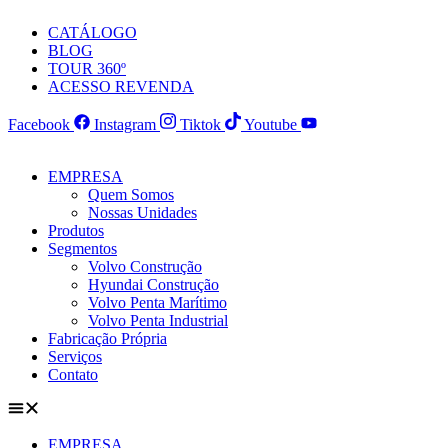
Ir
CATÁLOGO
para
BLOG
o
TOUR 360º
conteúdo
ACESSO REVENDA
Facebook
Instagram
Tiktok
Youtube
EMPRESA
Quem Somos
Nossas Unidades
Produtos
Segmentos
Volvo Construção
Hyundai Construção
Volvo Penta Marítimo
Volvo Penta Industrial
Fabricação Própria
Serviços
Contato
EMPRESA