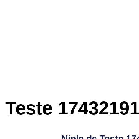
e Teste
17432191
Niple de Teste
17