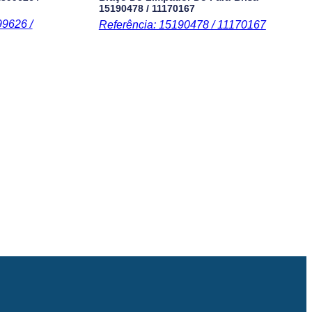
15190478 / 11170167
99626 /
Referência: 15190478 / 11170167