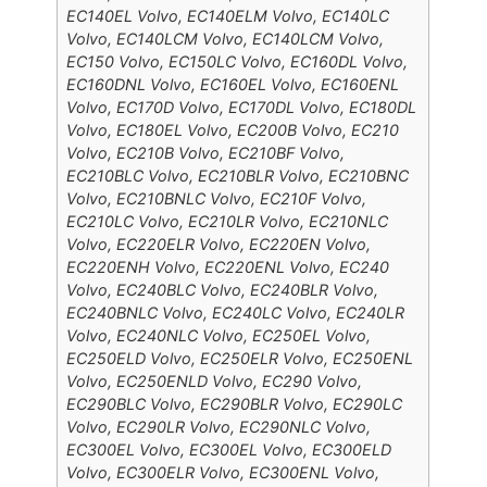
EC140EL Volvo, EC140ELM Volvo, EC140LC
Volvo, EC140LCM Volvo, EC140LCM Volvo,
EC150 Volvo, EC150LC Volvo, EC160DL Volvo,
EC160DNL Volvo, EC160EL Volvo, EC160ENL
Volvo, EC170D Volvo, EC170DL Volvo, EC180DL
Volvo, EC180EL Volvo, EC200B Volvo, EC210
Volvo, EC210B Volvo, EC210BF Volvo,
EC210BLC Volvo, EC210BLR Volvo, EC210BNC
Volvo, EC210BNLC Volvo, EC210F Volvo,
EC210LC Volvo, EC210LR Volvo, EC210NLC
Volvo, EC220ELR Volvo, EC220EN Volvo,
EC220ENH Volvo, EC220ENL Volvo, EC240
Volvo, EC240BLC Volvo, EC240BLR Volvo,
EC240BNLC Volvo, EC240LC Volvo, EC240LR
Volvo, EC240NLC Volvo, EC250EL Volvo,
EC250ELD Volvo, EC250ELR Volvo, EC250ENL
Volvo, EC250ENLD Volvo, EC290 Volvo,
EC290BLC Volvo, EC290BLR Volvo, EC290LC
Volvo, EC290LR Volvo, EC290NLC Volvo,
EC300EL Volvo, EC300EL Volvo, EC300ELD
Volvo, EC300ELR Volvo, EC300ENL Volvo,