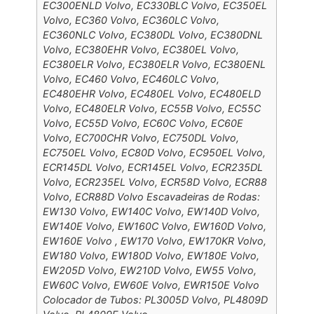
EC300ENLD Volvo, EC330BLC Volvo, EC350EL
Volvo, EC360 Volvo, EC360LC Volvo,
EC360NLC Volvo, EC380DL Volvo, EC380DNL
Volvo, EC380EHR Volvo, EC380EL Volvo,
EC380ELR Volvo, EC380ELR Volvo, EC380ENL
Volvo, EC460 Volvo, EC460LC Volvo,
EC480EHR Volvo, EC480EL Volvo, EC480ELD
Volvo, EC480ELR Volvo, EC55B Volvo, EC55C
Volvo, EC55D Volvo, EC60C Volvo, EC60E
Volvo, EC700CHR Volvo, EC750DL Volvo,
EC750EL Volvo, EC80D Volvo, EC950EL Volvo,
ECR145DL Volvo, ECR145EL Volvo, ECR235DL
Volvo, ECR235EL Volvo, ECR58D Volvo, ECR88
Volvo, ECR88D Volvo Escavadeiras de Rodas:
EW130 Volvo, EW140C Volvo, EW140D Volvo,
EW140E Volvo, EW160C Volvo, EW160D Volvo,
EW160E Volvo , EW170 Volvo, EW170KR Volvo,
EW180 Volvo, EW180D Volvo, EW180E Volvo,
EW205D Volvo, EW210D Volvo, EW55 Volvo,
EW60C Volvo, EW60E Volvo, EWR150E Volvo
Colocador de Tubos: PL3005D Volvo, PL4809D