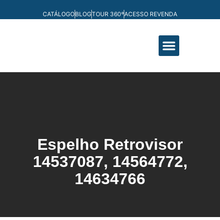
CATÁLOGO
BLOG
TOUR 360º
ACESSO REVENDA
FABRICAÇÃO PRÓPRIA
Espelho Retrovisor
14537087, 14564772,
14634766