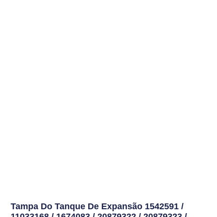
Tampa Do Tanque De Expansão
1542591 /
11033168 / 1674083 / 20879322 / 20879323 /