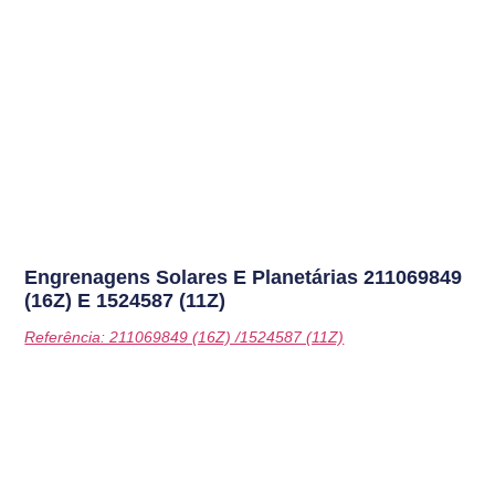
Engrenagens Solares E Planetárias
211069849
(16Z) E 1524587 (11Z)
Referência: 211069849 (16Z) /1524587 (11Z)