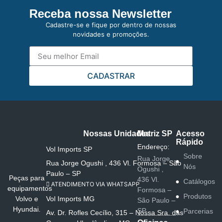
Receba nossa Newsletter
Cadastre-se e fique por dentro de nossas
novidades e promoções.
CADASTRAR
Nossas Unidades
Matriz SP
Acesso
Rápido
Endereço:
Vol Imports SP
Sobre
Rua Jorge
Rua Jorge Ogushi , 436 Vl. Formosa – São
Nós
Ogushi ,
Paulo – SP
Peças para
436 Vl.
Catálogos
ATENDIMENTO VIA WHATSAPP
equipamentos
Formosa –
Produtos
Vol Imports MG
Volvo e
São Paulo –
Hyundai.
SP
Parcerias
Av. Dr. Rofles Cecílio, 315 – Nossa Sra. das