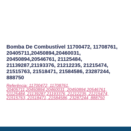
Bomba De Combustível
11700472, 11708761,
20405711,20450894,20460031,
20450894,20546761, 21125484,
21139287,21193376, 21212235, 21215474,
21515763, 21518471, 21584586, 23287244,
888750
Referência: 11700472, 11708761,
20405711,20450894,20460031, 20450894,20546761,
21125484, 21139287,21193376, 21212235, 21215474,
21515763, 21518471, 21584586, 23287244, 888750