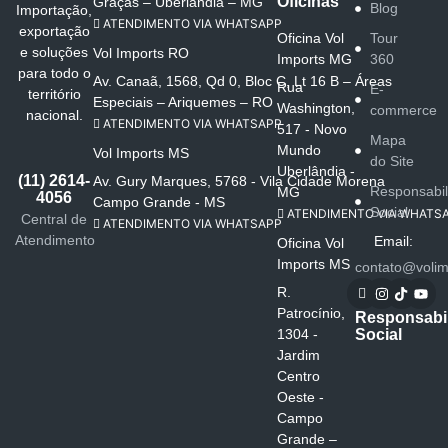
Oficinas
Graças – Uberlândia – MG
Blog
Importação,
ATENDIMENTO VIA WHATSAPP
exportação
Oficina Vol
Tour
e soluções
Vol Imports RO
Imports MG
360
para todo o
Av. Canaã, 1568, Qd 0, Bloc C, Lt 16 B – Áreas
Rua
E-
território
Especiais – Ariquemes – RO
Washington,
commerce
nacional.
ATENDIMENTO VIA WHATSAPP
517 - Novo
Mapa
Mundo
Vol Imports MS
do Site
Uberlândia -
(11) 2614-
Av. Gury Marques, 5768 - Vila Cidade Morena
Responsabi
MG
4056
Campo Grande - MS
Social
ATENDIMENTO VIA WHATS
Central de
ATENDIMENTO VIA WHATSAPP
Atendimento
Email:
Oficina Vol
Imports MS
contato@volim
R.
Patrocínio,
Responsabi
Social
1304 -
Jardim
Centro
Oeste -
Campo
Grande –