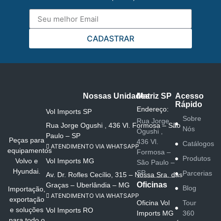
CADASTRAR
Nossas Unidades
Matriz SP
Acesso
Rápido
Endereço:
Vol Imports SP
Sobre
Rua Jorge
Rua Jorge Ogushi , 436 Vl. Formosa – São
Nós
Ogushi ,
Paulo – SP
Peças para
436 Vl.
Catálogos
ATENDIMENTO VIA WHATSAPP
equipamentos
Formosa –
Produtos
Vol Imports MG
Volvo e
São Paulo –
Hyundai.
SP
Parcerias
Av. Dr. Rofles Cecílio, 315 – Nossa Sra. das
Oficinas
Graças – Uberlândia – MG
Blog
Importação,
ATENDIMENTO VIA WHATSAPP
exportação
Oficina Vol
Tour
e soluções
Vol Imports RO
Imports MG
360
para todo o