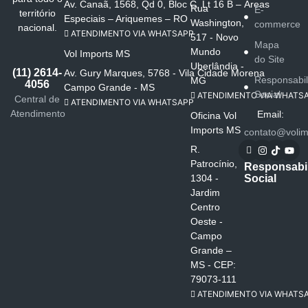
Av. Canaã, 1568, Qd 0, Bloc C, Lt 16 B – Áreas
Rua
E-
território
Especiais – Ariquemes – RO
Washington,
commerce
nacional.
ATENDIMENTO VIA WHATSAPP
517 - Novo
Mapa
Mundo
Vol Imports MS
do Site
Uberlândia -
(11) 2614-
Av. Gury Marques, 5768 - Vila Cidade Morena
Responsabi
MG
4056
Campo Grande - MS
Social
ATENDIMENTO VIA WHATS
Central de
ATENDIMENTO VIA WHATSAPP
Atendimento
Email:
Oficina Vol
Imports MS
contato@volim
R.
Patrocínio,
Responsabi
Social
1304 -
Jardim
Centro
Oeste -
Campo
Grande –
MS - CEP:
79073-111
ATENDIMENTO VIA WHATS