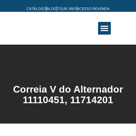
CATÁLOGO
BLOG
TOUR 360º
ACESSO REVENDA
FABRICAÇÃO PRÓPRIA
Correia V do Alternador
11110451, 11714201