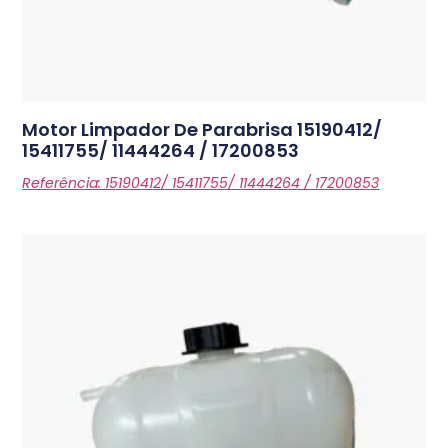
Motor Limpador De Parabrisa
15190412/
15411755/ 11444264 / 17200853
Referência: 15190412/ 15411755/ 11444264 / 17200853