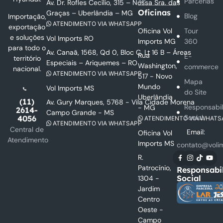
SP
Parcerias
Av. Dr. Rofles Cecílio, 315 – Nossa Sra. das
Oficinas
Graças – Uberlândia – MG
Blog
Importação,
ATENDIMENTO VIA WHATSAPP
exportação
Oficina Vol
Tour
e soluções
Vol Imports RO
Imports MG
360
para todo o
Av. Canaã, 1568, Qd 0, Bloc C, Lt 16 B – Áreas
Rua
E-
território
Especiais – Ariquemes – RO
Washington,
commerce
nacional.
ATENDIMENTO VIA WHATSAPP
517 - Novo
Mapa
Mundo
Vol Imports MS
do Site
Uberlândia
(11)
Av. Gury Marques, 5768 - Vila Cidade Morena
Responsabi
- MG
2614-
Campo Grande - MS
Social
4056
ATENDIMENTO VIA WHATS
ATENDIMENTO VIA WHATSAPP
Central de
Email:
Oficina Vol
Atendimento
Imports MS
contato@voli
R.
Patrocínio,
Responsabi
Social
1304 -
Jardim
Centro
Oeste -
Campo