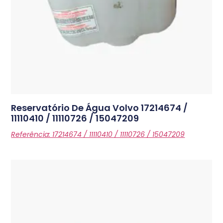
Reservatório De Água Volvo
17214674 /
11110410 / 11110726 / 15047209
Referência: 17214674 / 11110410 / 11110726 / 15047209