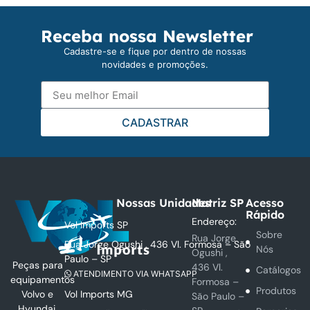
Receba nossa Newsletter
Cadastre-se e fique por dentro de nossas
novidades e promoções.
CADASTRAR
Nossas Unidades
Matriz SP
Acesso
Rápido
Endereço:
Vol Imports SP
Sobre
Rua Jorge
Rua Jorge Ogushi , 436 Vl. Formosa – São
Nós
Ogushi ,
Paulo – SP
Peças para
436 Vl.
Catálogos
ATENDIMENTO VIA WHATSAPP
equipamentos
Formosa –
Produtos
Vol Imports MG
Volvo e
São Paulo –
Hyundai.