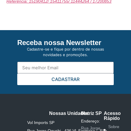
Referência: 15190412/ 15411755/ 11444264 / 17200853
Receba nossa Newsletter
Cadastre-se e fique por dentro de nossas
novidades e promoções.
CADASTRAR
Nossas Unidades
Matriz SP
Acesso
Rápido
Endereço:
Vol Imports SP
Sobre
Rua Jorge
Rua Jorge Ogushi , 436 Vl. Formosa – São