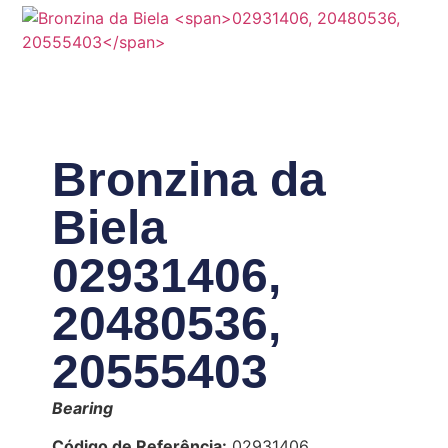
Bronzina da
Biela
02931406,
20480536,
20555403
Bearing
Código de Referência:
02931406,