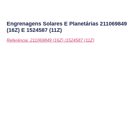
Engrenagens Solares E Planetárias
211069849
(16Z) E 1524587 (11Z)
Referência: 211069849 (16Z) /1524587 (11Z)