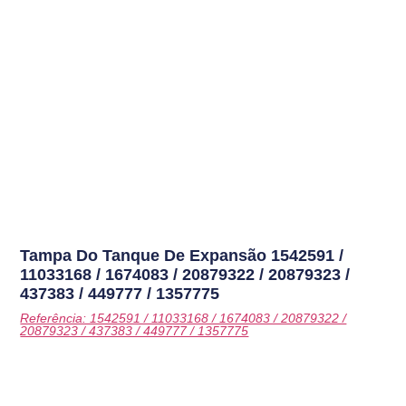
Tampa Do Tanque De Expansão
1542591 /
11033168 / 1674083 / 20879322 / 20879323 /
437383 / 449777 / 1357775
Referência: 1542591 / 11033168 / 1674083 / 20879322 /
20879323 / 437383 / 449777 / 1357775