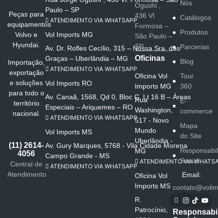
Nós
Ogushi ,
Paulo – SP
Peças para
436 Vl.
Catálogos
ATENDIMENTO VIA WHATSAPP
equipamentos
Formosa –
Produtos
Vol Imports MG
Volvo e
São Paulo –
Hyundai.
SP
Parcerias
Av. Dr. Rofles Cecílio, 315 – Nossa Sra. das
Oficinas
Graças – Uberlândia – MG
Blog
Importação,
ATENDIMENTO VIA WHATSAPP
exportação
Oficina Vol
Tour
e soluções
Vol Imports RO
Imports MG
360
para todo o
Av. Canaã, 1568, Qd 0, Bloc C, Lt 16 B – Áreas
Rua
E-
território
Especiais – Ariquemes – RO
Washington,
commerce
nacional.
ATENDIMENTO VIA WHATSAPP
517 - Novo
Mapa
Mundo
Vol Imports MS
do Site
Uberlândia -
(11) 2614-
Av. Gury Marques, 5768 - Vila Cidade Morena
Responsabi
MG
4056
Campo Grande - MS
Social
ATENDIMENTO VIA WHATS
Central de
ATENDIMENTO VIA WHATSAPP
Atendimento
Email:
Oficina Vol
Imports MS
contato@volim
R.
Patrocínio,
Responsabi