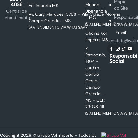
Mapa
4056
Mundo
Vol Imports MS
do Site
Uberlândia
Central de
Av. Gury Marques, 5768 - Vila Cidade Morena
Responsabi
- MG
Atendimento
Campo Grande - MS
Social
ATENDIMENTO VIA WHATS
ATENDIMENTO VIA WHATSAPP
Email:
Oficina Vol
Imports MS
contato@voli
R.
Patrocínio,
Responsabi
Social
1304 -
Jardim
Centro
Oeste -
Campo
Grande –
MS - CEP:
79073-111
ATENDIMENTO VIA WHATS
Copyright 2026 © Grupo Vol Imports – Todos os