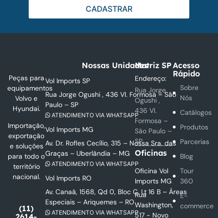
CADASTRAR
Nossas Unidades
Matriz SP
Acesso
Rápido
Peças para
Endereço:
Vol Imports SP
Sobre
equipamentos
Rua Jorge
Rua Jorge Ogushi , 436 Vl. Formosa – São
Nós
Volvo e
Ogushi ,
Paulo – SP
Hyundai.
436 Vl.
Catálogos
ATENDIMENTO VIA WHATSAPP
Formosa –
Importação,
Produtos
Vol Imports MG
São Paulo –
exportação
SP
Parcerias
Av. Dr. Rofles Cecílio, 315 – Nossa Sra. das
e soluções
Oficinas
Graças – Uberlândia – MG
Blog
para todo o
ATENDIMENTO VIA WHATSAPP
território
Oficina Vol
Tour
nacional.
Vol Imports RO
Imports MG
360
Av. Canaã, 1568, Qd 0, Bloc C, Lt 16 B – Áreas
Rua
E-
Especiais – Ariquemes – RO
Washington,
commerce
(11)
ATENDIMENTO VIA WHATSAPP
517 - Novo
2614-