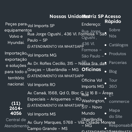
Nossas Unidades
Matriz SP
Acesso
Rápido
Peças para
Endereço:
Vol Imports SP
Sobre
equipamentos
Rua Jorge
Rua Jorge Ogushi , 436 Vl. Formosa – São
Nós
Volvo e
Ogushi ,
Paulo – SP
Hyundai.
436 Vl.
Catálogos
ATENDIMENTO VIA WHATSAPP
Formosa –
Importação,
Produtos
Vol Imports MG
São Paulo –
exportação
SP
Parcerias
Av. Dr. Rofles Cecílio, 315 – Nossa Sra. das
e soluções
Oficinas
Graças – Uberlândia – MG
Blog
para todo o
ATENDIMENTO VIA WHATSAPP
território
Oficina Vol
Tour
nacional.
Vol Imports RO
Imports MG
360
Av. Canaã, 1568, Qd 0, Bloc C, Lt 16 B – Áreas
Rua
E-
Especiais – Ariquemes – RO
Washington,
commerce
(11)
ATENDIMENTO VIA WHATSAPP
517 - Novo
2614-
Mapa
4056
Mundo
Vol Imports MS
do Site
Uberlândia
Central de
Av. Gury Marques, 5768 - Vila Cidade Morena
Responsabi
- MG
Atendimento
Campo Grande - MS
Social
ATENDIMENTO VIA WHATS