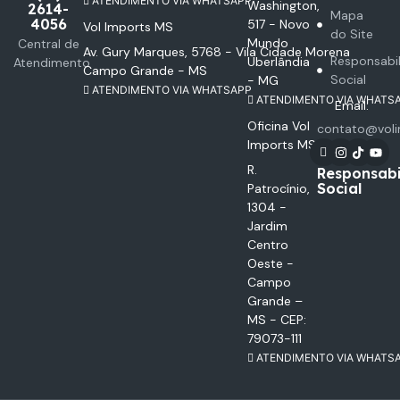
ATENDIMENTO VIA WHATSAPP
Washington,
2614-
Mapa
4056
517 - Novo
Vol Imports MS
do Site
Mundo
Central de
Av. Gury Marques, 5768 - Vila Cidade Morena
Responsabi
Uberlândia
Atendimento
Campo Grande - MS
Social
- MG
ATENDIMENTO VIA WHATSAPP
ATENDIMENTO VIA WHATS
Email:
Oficina Vol
contato@voli
Imports MS
R.
Responsabi
Social
Patrocínio,
1304 -
Jardim
Centro
Oeste -
Campo
Grande –
MS - CEP:
79073-111
ATENDIMENTO VIA WHATS