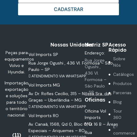
CADASTRAR
Nossas Unidades
Matriz SP
Acesso
Rápido
Peças para
Endereço:
Vol Imports SP
Sobre
equipamentos
Rua Jorge
Rua Jorge Ogushi , 436 Vl. Formosa – São
Nós
Volvo e
Ogushi ,
Paulo – SP
Hyundai.
436 Vl.
Catálogos
ATENDIMENTO VIA WHATSAPP
Formosa –
Importação,
Produtos
Vol Imports MG
São Paulo
exportação
– SP
Parcerias
Av. Dr. Rofles Cecílio, 315 – Nossa Sra. das
e soluções
Oficinas
Graças – Uberlândia – MG
Blog
para todo
ATENDIMENTO VIA WHATSAPP
o território
Oficina Vol
Tour
nacional.
Vol Imports RO
Imports
360
MG
Av. Canaã, 1568, Qd 0, Bloc C, Lt 16 B – Áreas
E-
Especiais – Ariquemes – RO
Rua
commerce
(11)