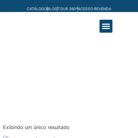
CATÁLOGO
BLOG
TOUR 360º
ACESSO REVENDA
FABRICAÇÃO PRÓPRIA
Exibindo um único resultado