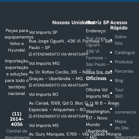
Nossas Unidades
Matriz SP
Acesso
Rápido
Peças para
Endereço:
Vol Imports SP
Sobre
equipamentos
Rua Jorge
Rua Jorge Ogushi , 436 Vl. Formosa – São
Nós
Volvo e
Ogushi ,
Paulo – SP
Hyundai.
436 Vl.
Catálogos
ATENDIMENTO VIA WHATSAPP
Formosa –
Importação,
Produtos
Vol Imports MG
São Paulo –
exportação
SP
Parcerias
Av. Dr. Rofles Cecílio, 315 – Nossa Sra. das
e soluções
Oficinas
Graças – Uberlândia – MG
Blog
para todo o
ATENDIMENTO VIA WHATSAPP
território
Oficina Vol
Tour
nacional.
Vol Imports RO
Imports MG
360
Av. Canaã, 1568, Qd 0, Bloc C, Lt 16 B – Áreas
Rua
E-
Especiais – Ariquemes – RO
Washington,
commerce
(11)
ATENDIMENTO VIA WHATSAPP
517 - Novo
2614-
Mapa
4056
Mundo
Vol Imports MS
do Site
Uberlândia
Central de
Av. Gury Marques, 5768 - Vila Cidade Morena
Responsabi
- MG
Atendimento