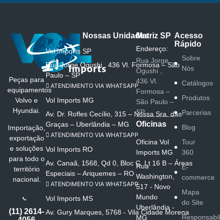
Nossas Unidades
Matriz SP
Acesso
Rápido
Endereço:
Vol Imports SP
Sobre
Rua Jorge
Rua Jorge Ogushi , 436 Vl. Formosa – São
Nós
Ogushi ,
Paulo – SP
Peças para
436 Vl.
Catálogos
ATENDIMENTO VIA WHATSAPP
equipamentos
Formosa –
Produtos
Vol Imports MG
Volvo e
São Paulo –
Hyundai.
SP
Parcerias
Av. Dr. Rofles Cecílio, 315 – Nossa Sra. das
Oficinas
Graças – Uberlândia – MG
Blog
Importação,
ATENDIMENTO VIA WHATSAPP
exportação
Oficina Vol
Tour
e soluções
Vol Imports RO
Imports MG
360
para todo o
Av. Canaã, 1568, Qd 0, Bloc C, Lt 16 B – Áreas
Rua
E-
território
Especiais – Ariquemes – RO
Washington,
commerce
nacional.
ATENDIMENTO VIA WHATSAPP
517 - Novo
Mapa
Mundo
Vol Imports MS
do Site
Uberlândia -
(11) 2614-
Av. Gury Marques, 5768 - Vila Cidade Morena
Responsabi
MG
4056