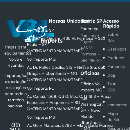
Nossas Unidades
Matriz SP
Acesso
Rápido
Endereço:
Vol Imports SP
Sobre
Rua Jorge
Rua Jorge Ogushi , 436 Vl. Formosa – São
Nós
Ogushi ,
Paulo – SP
Peças para
436 Vl.
Catálogos
ATENDIMENTO VIA WHATSAPP
equipamentos
Formosa –
Produtos
Vol Imports MG
Volvo e
São Paulo –
Hyundai.
SP
Parcerias
Av. Dr. Rofles Cecílio, 315 – Nossa Sra. das
Oficinas
Graças – Uberlândia – MG
Blog
Importação,
ATENDIMENTO VIA WHATSAPP
exportação
Oficina Vol
Tour
e soluções
Vol Imports RO
Imports MG
360
para todo o
Av. Canaã, 1568, Qd 0, Bloc C, Lt 16 B – Áreas
Rua
E-
território
Especiais – Ariquemes – RO
Washington,
commerce
nacional.
ATENDIMENTO VIA WHATSAPP
517 - Novo
Mapa
Mundo
Vol Imports MS
do Site
Uberlândia
(11)
Av. Gury Marques, 5768 - Vila Cidade Morena
Responsabi
- MG
2614-