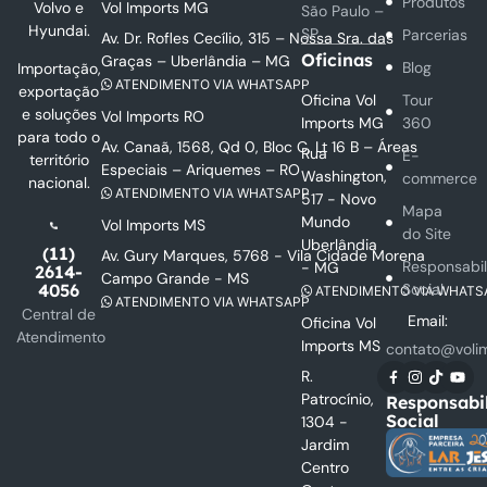
Produtos
Vol Imports MG
Volvo e
São Paulo –
Hyundai.
SP
Parcerias
Av. Dr. Rofles Cecílio, 315 – Nossa Sra. das
Oficinas
Graças – Uberlândia – MG
Blog
Importação,
ATENDIMENTO VIA WHATSAPP
exportação
Oficina Vol
Tour
e soluções
Vol Imports RO
Imports MG
360
para todo o
Av. Canaã, 1568, Qd 0, Bloc C, Lt 16 B – Áreas
Rua
E-
território
Especiais – Ariquemes – RO
Washington,
commerce
nacional.
ATENDIMENTO VIA WHATSAPP
517 - Novo
Mapa
Mundo
Vol Imports MS
do Site
Uberlândia
(11)
Av. Gury Marques, 5768 - Vila Cidade Morena
Responsabi
- MG
2614-
Campo Grande - MS
Social
4056
ATENDIMENTO VIA WHATS
ATENDIMENTO VIA WHATSAPP
Central de
Email:
Oficina Vol
Atendimento
Imports MS
contato@voli
R.
Patrocínio,
Responsabi
Social
1304 -
Jardim
Centro