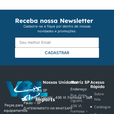
Receba nossa Newsletter
Cadastre-se e fique por dentro de nossas
novidades e promoções.
CADASTRAR
Nossas Unidades
Matriz SP
Acesso
Rápido
Endereço:
Vol Imports SP
Sobre
Rua Jorge
Rua Jorge Ogushi , 436 Vl. Formosa – São
Nós
Ogushi ,
Paulo – SP
Peças para
436 Vl.
Catálogos
ATENDIMENTO VIA WHATSAPP
equipamentos
Formosa –